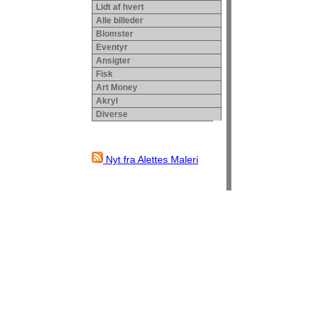
Lidt af hvert
Alle billeder
Blomster
Eventyr
Ansigter
Fisk
Art Money
Akryl
Diverse
Nyt fra Alettes Maleri