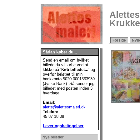
Alettes
Krukke
Forside
Nyh
Sådan køber du...
Send en email om hvilket
billede du vil købe ved at
klikke på
'Køb billedet...'
og
overfør beløbet til min
bankkonto
5020 0001363939
(Jyske Bank). Så sender jeg
billedet med posten inden 3
hverdage.
Email:
alette@alettesmaleri.dk
Telefon:
45 87 18 08
Leveringsbetingelser
Nye billeder