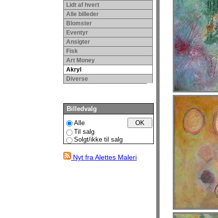
Lidt af hvert
Alle billeder
Blomster
Eventyr
Ansigter
Fisk
Art Money
Akryl
Diverse
Billedvalg
Alle
Til salg
Solgt/ikke til salg
Nyt fra Alettes Maleri