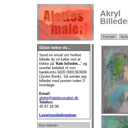
Akryl
Billede
Forside
Nyh
Sådan køber du...
Send en email om hvilket
billede du vil købe ved at
klikke på
'Køb billedet...'
og
overfør beløbet til min
bankkonto
5020 0001363939
(Jyske Bank). Så sender jeg
billedet med posten inden 3
hverdage.
Email:
alette@alettesmaleri.dk
Telefon:
45 87 18 08
Leveringsbetingelser
Nye billeder