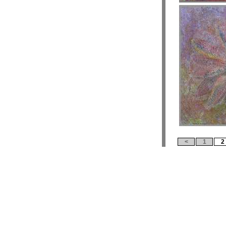
<
1
2